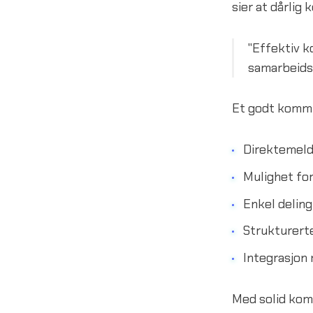
sier at dårlig
"Effektiv k
samarbeidsv
Et godt kommu
Direktemeldi
Mulighet fo
Enkel delin
Strukturert
Integrasjon
Med solid kom