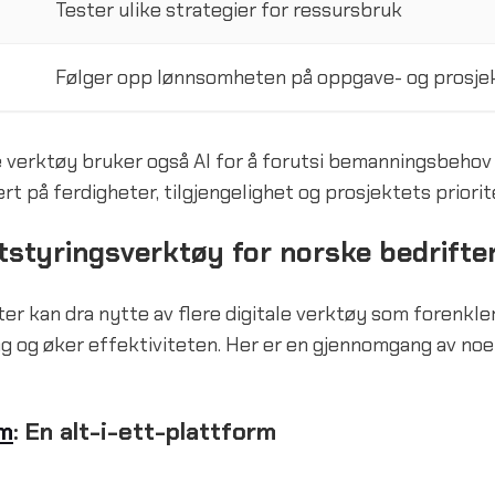
Tester ulike strategier for ressursbruk
Følger opp lønnsomheten på oppgave- og prosje
 verktøy bruker også AI for å forutsi bemanningsbehov 
rt på ferdigheter, tilgjengelighet og prosjektets priorit
tstyringsverktøy for norske bedrifte
er kan dra nytte av flere digitale verktøy som forenkle
g og øker effektiviteten. Her er en gjennomgang av noe
m
: En alt-i-ett-plattform