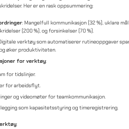
kridelser. Her er en rask oppsummering:
ordringer
: Mangelfull kommunikasjon (32 %), uklare mål
ridelser (200 %), og forsinkelser (70 %).
 Digitale verktøy som automatiserer rutineoppgaver spar
og øker produktiviteten.
sjoner for verktøy
:
 for tidslinjer.
r for arbeidsflyt.
inger og videomøter for teamkommunikasjon.
legging som kapasitetsstyring og timeregistrering.
erktøy
: