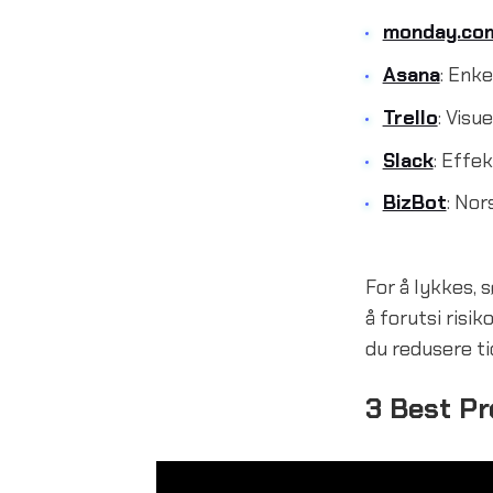
monday.co
Asana
: Enk
Trello
: Visu
Slack
: Effe
BizBot
: Nor
For å lykkes, 
å forutsi risi
du redusere ti
3 Best P