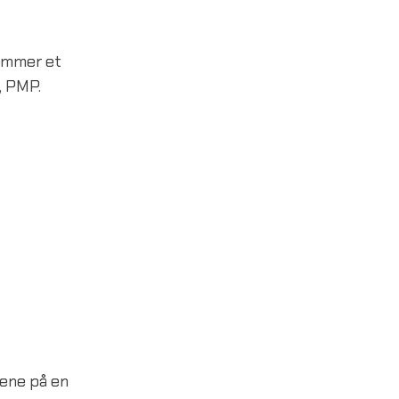
remmer et
, PMP.
sene på en