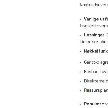
kostnadsovers
Vanlige utf
budsjettoversk
Løsninger
:
timer per uke 
Nøkkelfunk
Gantt-diagram
Kanban-tavle
Direktemeld
Ressursplan
Populære v