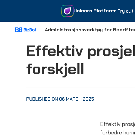
Unicorn Platform:
Unicorn Platform:
Try out 
Try out 
Administrasjonsverktøy for Bedrifte
Effektiv prosj
forskjell
PUBLISHED ON 06 MARCH 2025
Effektiv prosj
forbedre komm