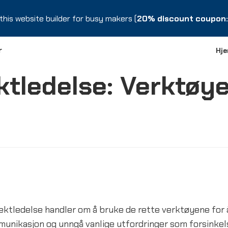
this website builder for busy makers (
this website builder for busy makers (
20% discount coupon: 
20% discount coupon: 
r
Hj
ektledelse: Verktøy
ektledelse handler om å bruke de rette verktøyene for å
unikasjon og unngå vanlige utfordringer som forsinkel