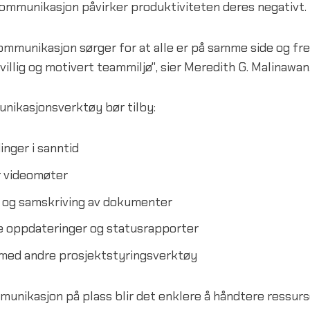
 kommunikasjon påvirker produktiviteten deres negativt.
ommunikasjon sørger for at alle er på samme side og f
illig og motivert teammiljø", sier Meredith G. Malinawan
nikasjonsverktøy bør tilby:
nger i sanntid
r videomøter
g og samskriving av dokumenter
e oppdateringer og statusrapporter
 med andre prosjektstyringsverktøy
munikasjon på plass blir det enklere å håndtere ressur