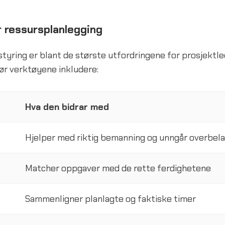
r ressursplanlegging
styring er blant de største utfordringene for prosjektle
ør verktøyene inkludere:
Hva den bidrar med
Hjelper med riktig bemanning og unngår overbel
Matcher oppgaver med de rette ferdighetene
Sammenligner planlagte og faktiske timer