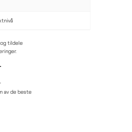
ktnivå
og tildele
eringer.
r
r
n av de beste