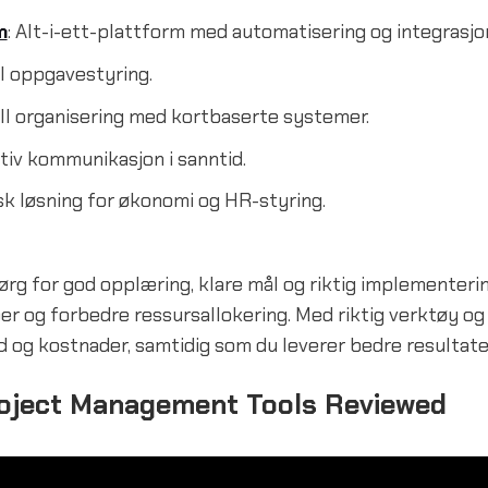
m
: Alt-i-ett-plattform med automatisering og integrasjo
el oppgavestyring.
ell organisering med kortbaserte systemer.
ktiv kommunikasjon i sanntid.
sk løsning for økonomi og HR-styring.
sørg for god opplæring, klare mål og riktig implementerin
koer og forbedre ressursallokering. Med riktig verktøy og
d og kostnader, samtidig som du leverer bedre resultate
roject Management Tools Reviewed