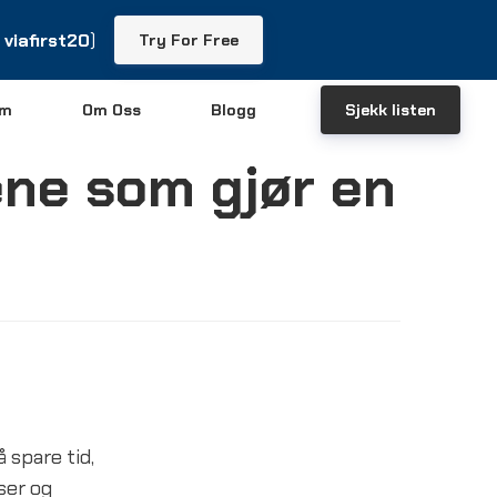
viafirst20
viafirst20
)
)
Try For Free
Try For Free
em
Om Oss
Blogg
Sjekk listen
ene som gjør en
 spare tid,
ser og