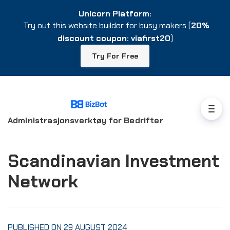
Unicorn Platform:
Unicorn Platform:
Try out this website builder for busy makers (
Try out this website builder for busy makers (
20%
20%
discount coupon: viafirst20
discount coupon: viafirst20
)
)
Try For Free
Try For Free
Administrasjonsverktøy for Bedrifter
Scandinavian Investment
Network
PUBLISHED ON 29 AUGUST 2024